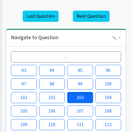
Last Question
Next Question
Navigate to Question
…
93
94
95
96
97
98
99
100
101
102
103
104
105
106
107
108
109
110
111
112