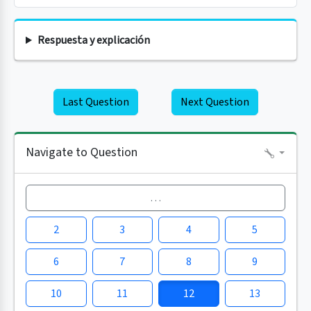
Respuesta y explicación
Last Question
Next Question
Navigate to Question
…
2
3
4
5
6
7
8
9
10
11
12
13