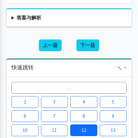
答案与解析
上一题
下一题
快速跳转
…
2
3
4
5
6
7
8
9
10
11
12
13