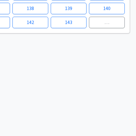
138
139
140
142
143
…