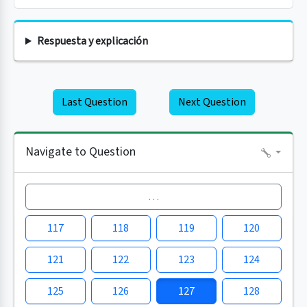
Respuesta y explicación
Last Question
Next Question
Navigate to Question
…
117
118
119
120
121
122
123
124
125
126
127
128