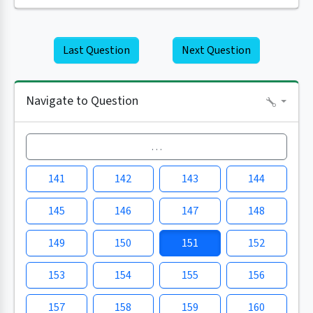
Last Question
Next Question
Navigate to Question
…
141
142
143
144
145
146
147
148
149
150
151
152
153
154
155
156
157
158
159
160