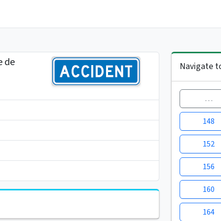
e de
Navigate t
…
148
152
156
160
164