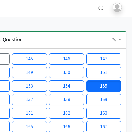
o Question
145
146
147
149
150
151
153
154
155
157
158
159
161
162
163
165
166
167