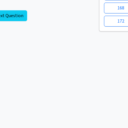
168
xt Question
172