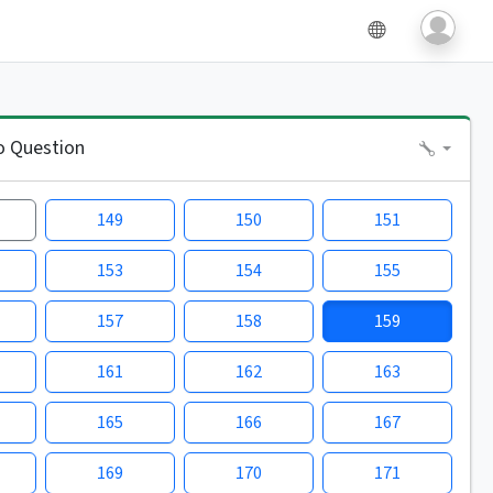
o Question
149
150
151
153
154
155
157
158
159
161
162
163
165
166
167
169
170
171