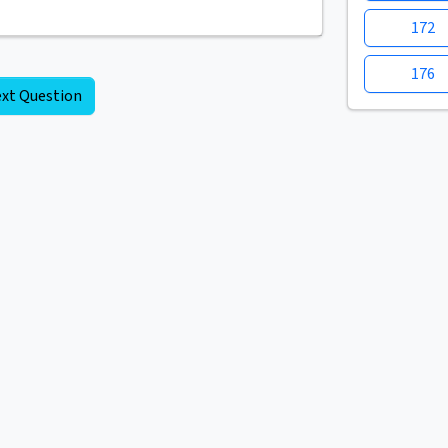
172
176
xt Question