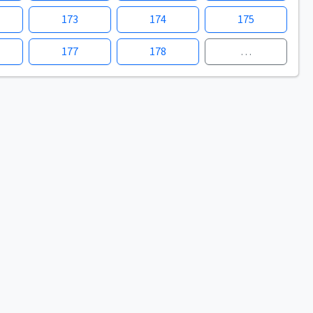
173
174
175
177
178
…