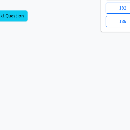
182
xt Question
186