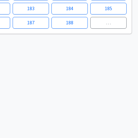
183
184
185
187
188
…