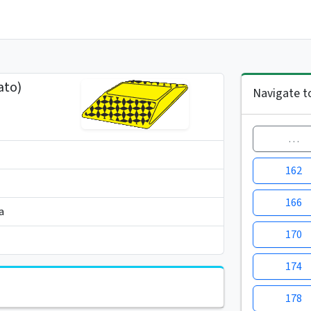
ato)
Navigate t
…
162
166
a
170
174
178