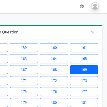
o Question
159
160
161
163
164
165
167
168
169
171
172
173
175
176
177
179
180
181