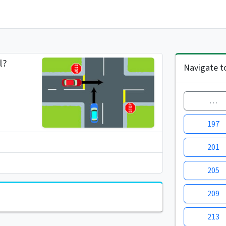
l?
Navigate t
…
197
201
205
209
213