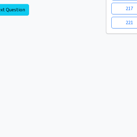
217
xt Question
221