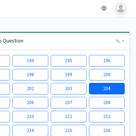
o Question
194
195
196
198
199
200
202
203
204
206
207
208
210
211
212
214
215
216