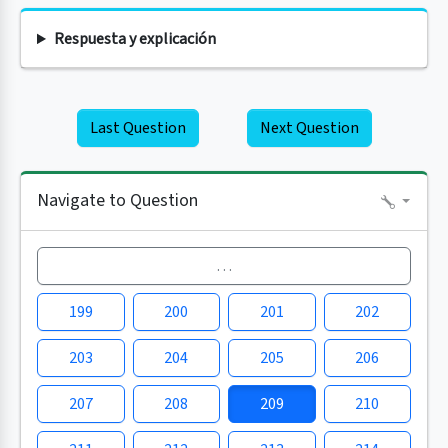
Respuesta y explicación
Last Question
Next Question
Navigate to Question
…
199
200
201
202
203
204
205
206
207
208
209
210