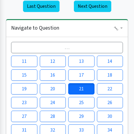
Last Question
Next Question
Navigate to Question
…
11
12
13
14
15
16
17
18
19
20
21
22
23
24
25
26
27
28
29
30
31
32
33
34