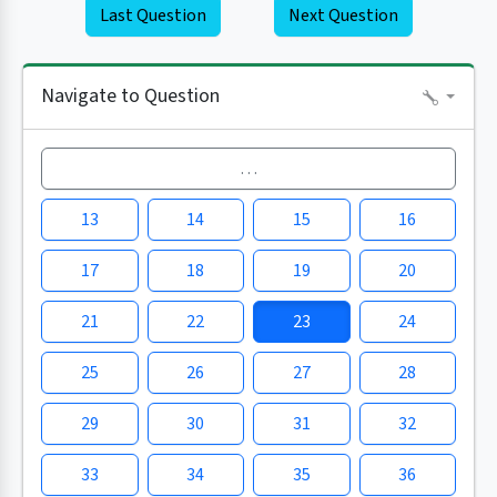
Last Question
Next Question
Navigate to Question
…
13
14
15
16
17
18
19
20
21
22
23
24
25
26
27
28
29
30
31
32
33
34
35
36