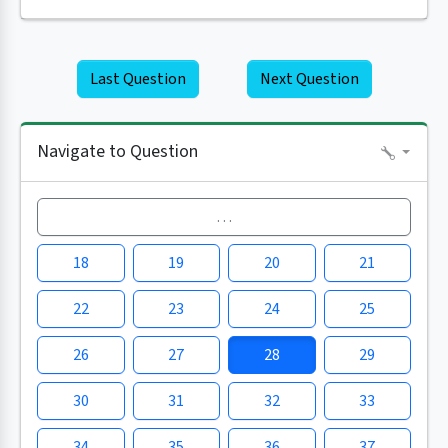
Last Question
Next Question
Navigate to Question
…
18
19
20
21
22
23
24
25
26
27
28
29
30
31
32
33
34
35
36
37