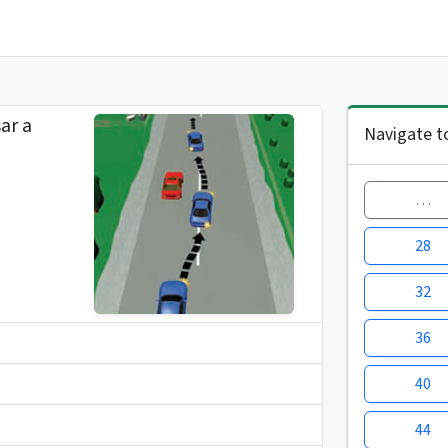
ar a
Navigate t
…
28
32
36
40
44