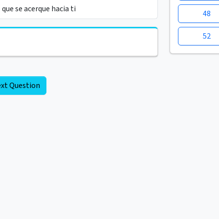
 que se acerque hacia ti
48
52
xt Question