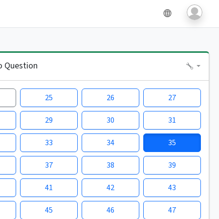
o Question
25
26
27
29
30
31
33
34
35
37
38
39
41
42
43
45
46
47