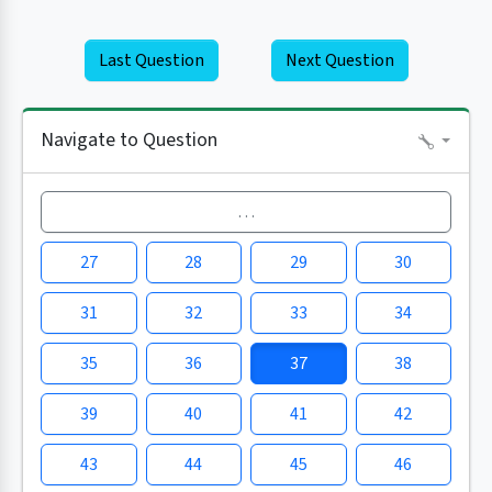
Last Question
Next Question
Navigate to Question
…
27
28
29
30
31
32
33
34
35
36
37
38
39
40
41
42
43
44
45
46