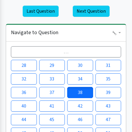
Last Question
Next Question
Navigate to Question
…
28
29
30
31
32
33
34
35
36
37
38
39
40
41
42
43
44
45
46
47