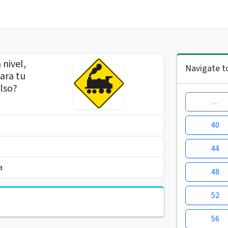
 nivel,
Navigate t
ara tu
also?
…
40
44
a
48
52
56