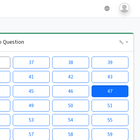
o Question
37
38
39
41
42
43
45
46
47
49
50
51
53
54
55
57
58
59