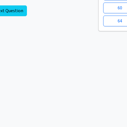
60
xt Question
64