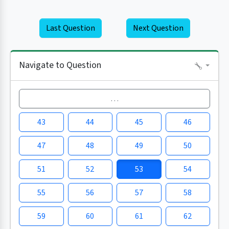
Last Question
Next Question
Navigate to Question
…
43
44
45
46
47
48
49
50
51
52
53
54
55
56
57
58
59
60
61
62