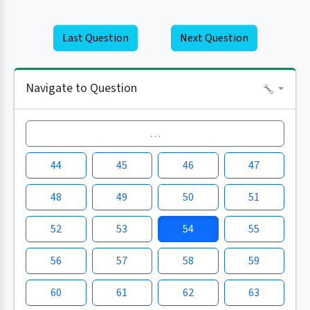
Last Question
Next Question
Navigate to Question
…
44
45
46
47
48
49
50
51
52
53
54
55
56
57
58
59
60
61
62
63