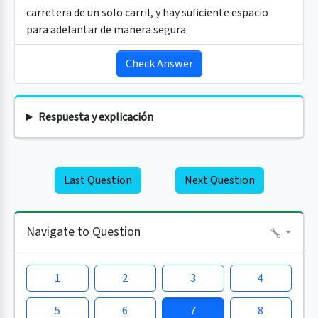
carretera de un solo carril, y hay suficiente espacio
para adelantar de manera segura
Check Answer
Respuesta y explicación
Last Question
Next Question
Navigate to Question
1
2
3
4
5
6
7
8