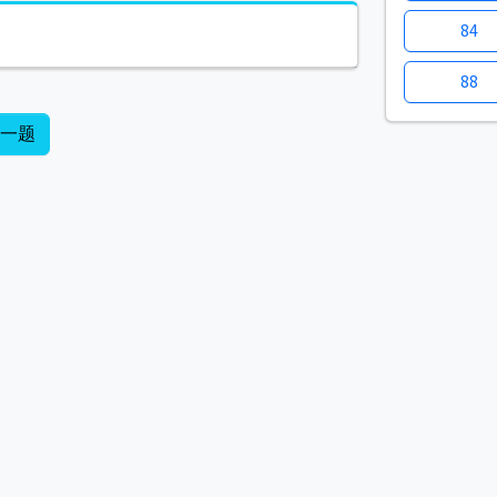
84
88
下一题