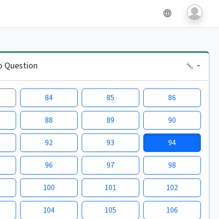
o Question
84
85
86
88
89
90
92
93
94
96
97
98
100
101
102
104
105
106