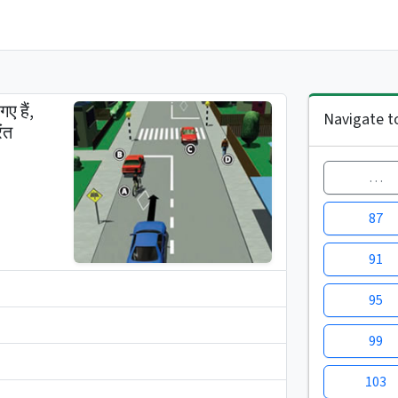
ए हैं,
Navigate t
ंत
…
87
91
95
99
103