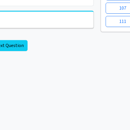
107
111
xt Question